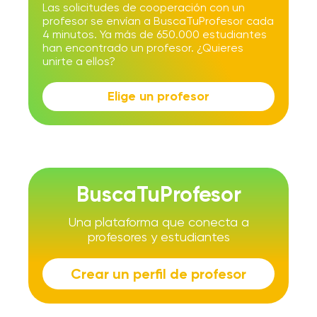
Las solicitudes de cooperación con un
profesor se envían a BuscaTuProfesor cada
4 minutos. Ya más de 650.000 estudiantes
han encontrado un profesor. ¿Quieres
unirte a ellos?
Elige un profesor
BuscaTuProfesor
Una plataforma que conecta a
profesores y estudiantes
Crear un perfil de profesor