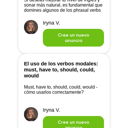
sonar más natural, es fundamental que
domines algunos de los phrasal verbs
más comunes. Aquí te presentamos
algunos de estos verbos que deberías
Iryna V.
conocer.
Cree un nuevo
anuncio
El uso de los verbos modales:
must, have to, should, could,
would
Must, have to, should, could, would -
cómo usarlos correctamente?
Iryna V.
Cree un nuevo
anuncio