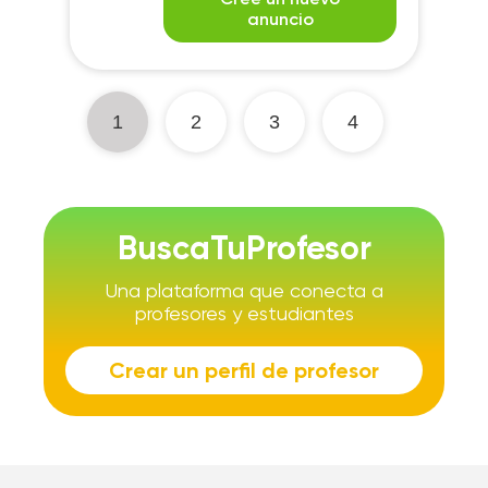
anuncio
1
2
3
4
BuscaTuProfesor
Una plataforma que conecta a
profesores y estudiantes
Crear un perfil de profesor