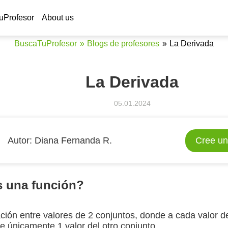
Ser profes
uProfesor
About us
BuscaTuProfesor
Blogs de profesores
La Derivada
La Derivada
05.01.2024
Аutor:
Diana Fernanda R.
Cree un
s una función?
ación entre valores de 2 conjuntos, donde a cada valor d
 únicamente 1 valor del otro conjunto.