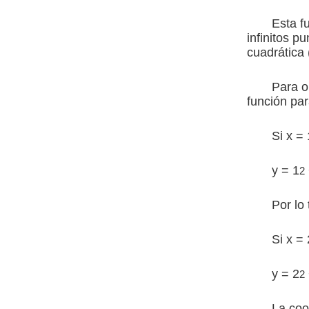
Esta f
infinitos p
cuadrática 
Para o
función par
Si x = 
y = 1
2
Por lo 
Si x = 
y = 2
2
La coo