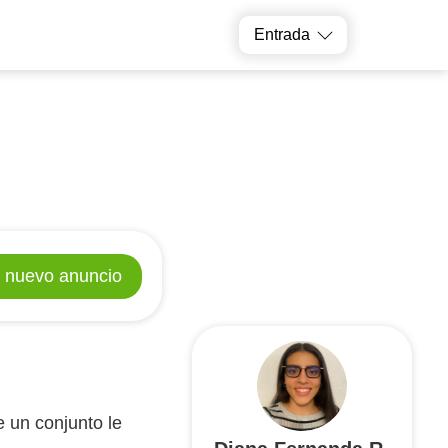
or particular
Elige un profesor
Entrada
 nuevo anuncio
e un conjunto le