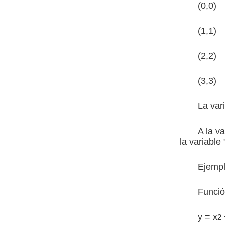
(0,0)
(1,1)
(2,2)
(3,3)
La vari
A la va
la variable
Ejemp
Funció
y = x
2