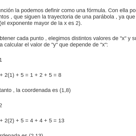
unción la podemos definir como una fórmula. Con ella p
untos , que siguen la trayectoria de una parábola , ya qu
(el exponente mayor de la x es 2).
btener cada punto , elegimos distintos valores de "x" y s
a calcular el valor de "y" que depende de "x":
1
+ 2(1) + 5 = 1 + 2 + 5 = 8
tanto , la coordenada es (1,8)
2
+ 2(2) + 5 = 4 + 4 + 5 = 13
rdenada es (2,13)