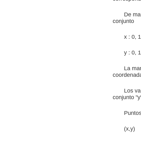
De man
conjunto
x : 0, 1
y : 0, 1
La man
coordenada
Los val
conjunto "y
Puntos
(x,y)