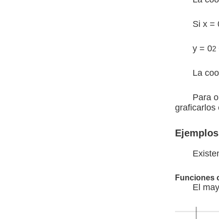
Si x = 
y = 0
2
La coo
Para o
graficarlo
Ejemplos 
Existe
Funciones 
El may