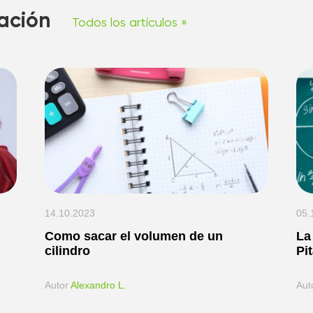
ación
Todos los artículos »
14.10.2023
05.
Como sacar el volumen de un
La
cilindro
Pi
Аutor
Alexandro L.
Аut