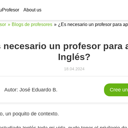
Ser profes
uProfesor
About us
sor
Blogs de profesores
¿Es necesario un profesor para ap
 necesario un profesor para 
Inglés?
18.04.2024
Аutor:
José Eduardo B.
Cree un
o, un poquito de contexto.