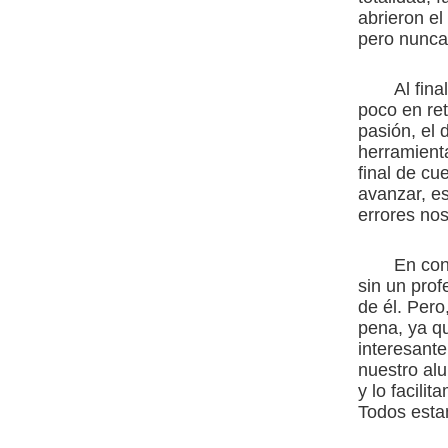
abrieron e
pero nunca
Al fin
poco en ret
pasión, el 
herramient
final de cu
avanzar, e
errores nos
En con
sin un prof
de él. Pero
pena, ya q
interesant
nuestro al
y lo facili
Todos esta