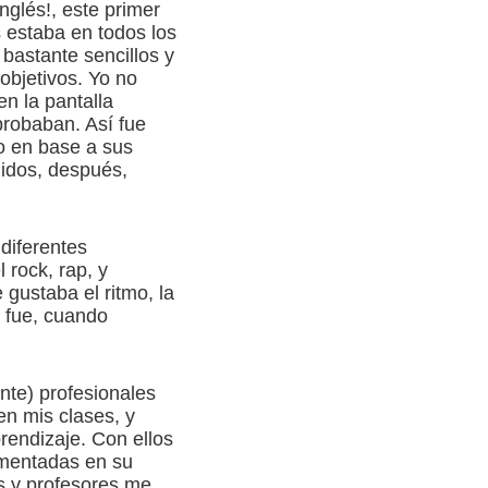
glés!, este primer
 estaba en todos los
bastante sencillos y
objetivos. Yo no
n la pantalla
probaban. Así fue
o en base a sus
nidos, después,
diferentes
 rock, rap, y
gustaba el ritmo, la
 fue, cuando
nte) profesionales
en mis clases, y
rendizaje. Con ellos
imentadas en su
as y profesores me