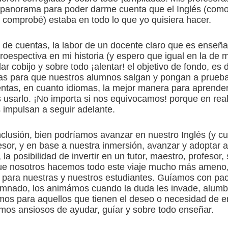
l panorama para poder darme cuenta que el Inglés (com
 comprobé) estaba en todo lo que yo quisiera hacer.
al de cuentas, la labor de un docente claro que es enseñ
roespectiva en mi historia (y espero que igual en la de
dar cobijo y sobre todo ¡alentar! el objetivo de fondo, es 
as para que nuestros alumnos salgan y pongan a prueba 
entas, en cuanto idiomas, la mejor manera para aprender,
s usarlo. ¡No importa si nos equivocamos! porque en rea
 impulsan a seguir adelante.
clusión, bien podríamos avanzar en nuestro Inglés (y cu
esor, y en base a nuestra inmersión, avanzar y adoptar 
, la posibilidad de invertir en un tutor, maestro, profesor,
ue nosotros hacemos todo este viaje mucho más ameno, 
e para nuestras y nuestros estudiantes. Guíamos con pac
umnado, los animámos cuando la duda les invade, alum
tamos para aquellos que tienen el deseo o necesidad de e
mos ansiosos de ayudar, guíar y sobre todo enseñar.