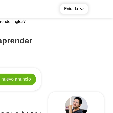
or particular
Elige un profesor
Entrada
render Inglés?
aprender
 nuevo anuncio