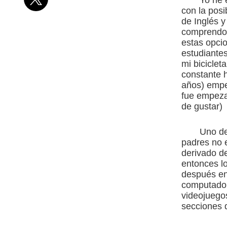
Yo he 
con la posi
de Inglés y
comprendo 
estas opcio
estudiantes
mi biciclet
constante h
años) empe
fue empeza
de gustar)
Uno de
padres no e
derivado d
entonces lo
después enc
computador
videojuegos
secciones d