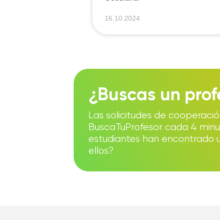
s Siempre
glés
16.10.2024
¿Buscas un prof
Las solicitudes de cooperació
BuscaTuProfesor cada 4 minu
estudiantes han encontrado un
ellos?