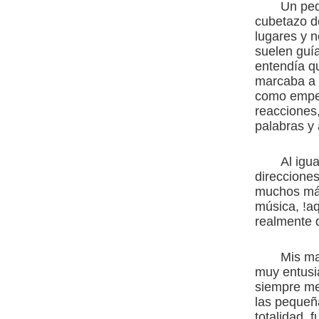
Un peq
cubetazo d
lugares y n
suelen guía
entendía qu
marcaba a d
como empec
reacciones,
palabras y 
Al igu
direcciones
muchos más
música, !a
realmente 
Mis ma
muy entusia
siempre me 
las pequeña
totalidad, 