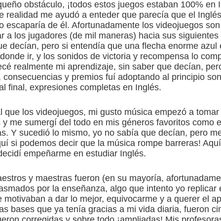
ueño obstáculo, ¡todos estos juegos estaban 100% en In
e realidad me ayudó a enteder que parecía que el Inglés
o escaparía de él. Afortunadamente los videojuegos son 
r a los jugadores (de mil maneras) hacia sus siguientes 
e decían, pero si entendía que una flecha enorme azul e
onde ir, y los sonidos de victoria y recompensa lo com
é realmente mi aprendizaje, sin saber que decían, per
 consecuencias y premios fuí adoptando al principio so
al final, expresiones completas en Inglés.
al que los videojuegos, mi gusto música empezó a tomar 
 y me sumergí del todo en mis géneros favoritos como el
. Y sucedió lo mismo, yo no sabía que decían, pero me 
quí si podemos decir que la música rompe barreras! Aquí
decidí empeñarme en estudiar Inglés.
estros y maestras fueron (en su mayoría, afortunadame
smados por la enseñanza, algo que intento yo replicar 
motivaban a dar lo mejor, equivocarme y a querer el ap
s bases que ya tenía gracias a mi vida diaria, fueron c
fueron corregidas y sobre todo ¡ampliadas! Mis profesor