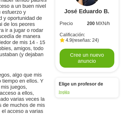
e haber tenido padres
ceso a un buen nivel
José Eduardo B.
u esfuerzo y
d y oportunidad de
Precio
200
MXN/h
i de los peores
 ir a jugar o rodar
Calificación:
 sucedía de manera
4.9
(reseñas: 24)
dedor de mis 14 - 15
bies, amigos, todo
ustaban (y dejaban
Cree un nuevo
anuncio
egos, algo que mis
 tiempo en ellos. Y
Elige un profesor de
 mis juegos,
Inglés
acceso a ellos,
nado varias veces la
as de muchos de mis
 el acceso a varias