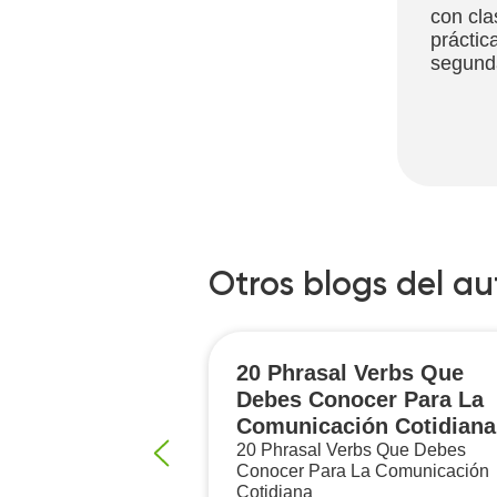
con cla
práctic
segunda
Otros blogs del au
as que los
20 Phrasal Verbs Que
antes
Debes Conocer Para La
funden en
Comunicación Cotidiana
20 Phrasal Verbs Que Debes
Conocer Para La Comunicación
ue los
Cotidiana