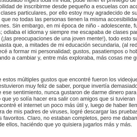
estudiado Inglés toda mi vida, pude tener el privilegio d
bilidad de inscribirme desde pequeño a escuelas con ac
 clases particulares, por ello estoy muy agradecido de s
que no todas las personas tienen la misma accesibilida
nes. Sin embargo, en mi época de niño - adolescente, fu
; odiaba el idioma y siempre me escapaba de clases para
a (¡las preocupaciones de una joven mente!), todo esto
asta que, a mitades de mi educación secundaria, (al re
cé a formar mi personalidad; gustos, pasatiempos o hob
ndo a cambiar y, entre más exploraba, más cosas me g
 estos múltiples gustos que encontré fueron los videoju
stuvieron muy feliz de saber, porque invertía demasiado
e ese sentimiento, nunca gustaron de darme dinero para
 que yo solía hacer era salir con amigos que si tuvieran 
ontré el internet un poco más útil y, luego de haber lle
a de mis padres de viruses, logré descargar las prueb
 favoritos. Claro, no estaban completos, pero me daban
e ellos, haciéndo que yo quisiera jugarlos más y más.