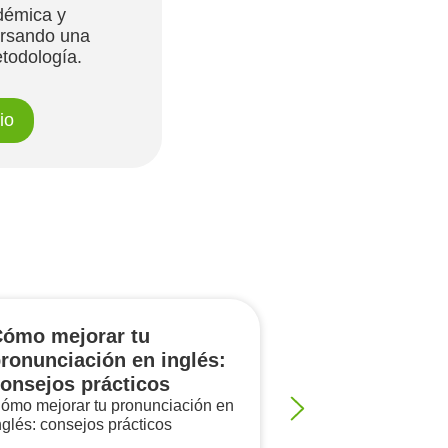
démica y
ursando una
todología.
io
ómo mejorar tu
Cómo prepar
ronunciación en inglés:
IELTS Writin
onsejos prácticos
Consejos y E
ómo mejorar tu pronunciación en
Cómo prepararse
nglés: consejos prácticos
Writing Task 2: C
Estrategias