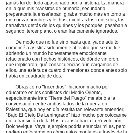
jamás fui del todo apasionado por la historia. La manera
en la que mis maestros de primaria, secundaria,
preparatoria la enseñaban, giraba mucho más en torno a
memorizar nombres y fechas, mientras los contextos, las
narrativas detrás de los quiénes y los porqués, pasaban a
segundo, tercer plano, o eran francamente ignorados.
De modo que no fue sino hasta que, ya de adulto,
comencé a asistir asiduamente al teatro que se me fue
abriendo un mundo honestamente emocionante
relacionado con hechos históricos, de dónde vinieron,
qué implicaron, qué consecuencias aún cargamos de
ellos, una esfera de cuatro dimensiones donde antes sólo
había un cuadrado de dos.
Obras como "Incendios", hicieron mucho por
educarme en los conflictos del Medio Oriente,
especialmente Irán; "Tierra del Fuego" me abrió a la
conversación entre ambos lados de la guerra en
Palestina, que hoy en día resulta tan relevante entender;
"Bajo El Cielo De Leningrado" hizo mucho por colocarme
en la transición de la Rusia zarista hacia la Revolución
Bolchevique. Vaya, ejemplos podría enunciar miles, pero
prefiero enfocarme en cómo estos montajes a través de la