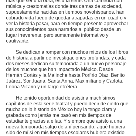
más que ser una obra, es una serie. Una comedia con
música y crestomatías donde tres damas de sociedad,
supuestamente nacidas en tiempos novohispanos, han
cobrado vida luego de quedar atrapadas en un cuadro y
ver la historia pasar, para en tiempo presente aprovechar
sus conocimientos para narrarlos al público desde un
lugar irreverente, pero sumamente informativo y
cautivante.
Se dedican a romper con muchos mitos de los libros
de historia a partir de investigaciones profundas, y cada
dos meses dedican su temporada a un nuevo personaje
de los muchos que han impactado México. Desde
Hernán Cortés y la Malinche hasta Porfirio Díaz, Benito
Juárez, Sor Juana, Santa Anna, Maximiliano y Carlota,
Leona Vicario y un largo etcétera.
He tenido oportunidad de asistir a muchísimos
capítulos de esta serie teatral y puedo decir de cierto que
mucha de la historia de México hoy la tengo clara y
grabada como jamás me pasó en mis tiempos de
estudiante gracias a ellas. Y siempre que asisto a una
nueva temporada salgo de ahí pensando, ¿qué hubiera
sido de mí si en mis tiempos escolares hubiera existido